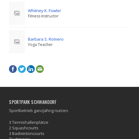
Whitney K. Fowler
Fitness Instructor
Barbara S. Romero
Yoga Teacher
SPORTPARK SCHWANDORF
Sportbetrieb ganzjährig nutzen.
3 Tennishallenplätze
2 Squashcourts
3 Badmintoncourts
Tischtennis