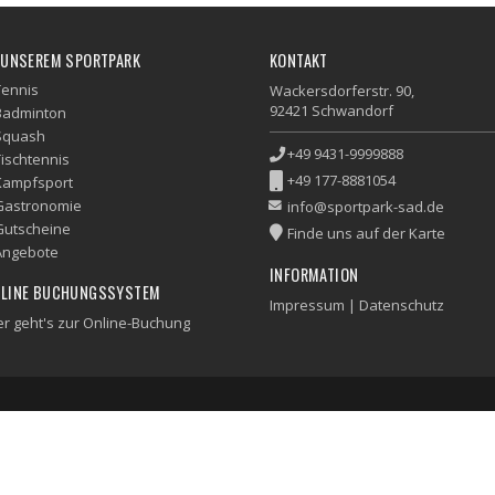
 UNSEREM SPORTPARK
KONTAKT
Tennis
Wackersdorferstr. 90,
92421 Schwandorf
Badminton
Squash
+49 9431-9999888
Tischtennis
+49 177-8881054
Kampfsport
Gastronomie
info@sportpark-sad.de
Gutscheine
Finde uns auf der Karte
Angebote
INFORMATION
LINE BUCHUNGSSYSTEM
Impressum
|
Datenschutz
er geht's zur Online-Buchung