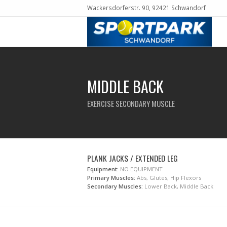
Wackersdorferstr. 90, 92421 Schwandorf
MIDDLE BACK
EXERCISE SECONDARY MUSCLE
PLANK JACKS / EXTENDED LEG
Equipment:
NO EQUIPMENT
Primary Muscles:
Abs, Glutes, Hip Flexors
Secondary Muscles:
Lower Back, Middle Back