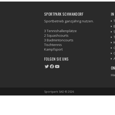
SPORTPARK SCHWANDORF
IN
Sportbetrieb ganzjährig nutzen.
3 Tennishallenplätze
2 Squashcourts
3 Badmintoncourts
Tischtennis
Kampfsport
FOLGEN SIE UNS
ON
Hi
Sportpark SAD © 2026