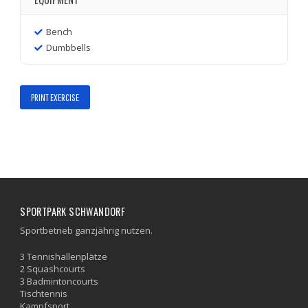
Bench
Dumbbells
PRINT EXERCISE
SPORTPARK SCHWANDORF
Sportbetrieb ganzjährig nutzen.
3 Tennishallenplätze
2 Squashcourts
3 Badmintoncourts
Tischtennis
Kampfsport