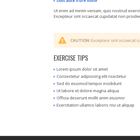
Duis aute irure dolor
Ut enim ad minim veniam, quis nostrud exerci
Excepteur sint occaecat cupidatat non proident
CAUTION:
Excepteur sint occaecat cu
EXERCISE TIPS
Lorem ipsum dolor sit amet
Consectetur adipisicing elit nsectetur
Sed do eiusmod tempor incididunt
Ut labore et dolore magna aliqua
Officia deserunt mollit anim eiusmor
Exercitation ullamco laboris nisi ut aliquip