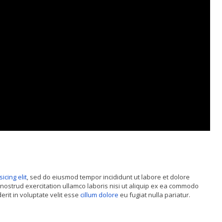
sicing elit
, sed do eiusmod tempor incididunt ut labore et dolore
nostrud exercitation ullamco laboris nisi ut aliquip ex ea commodo
rit in voluptate velit esse
cillum dolore
eu fugiat nulla pariatur.