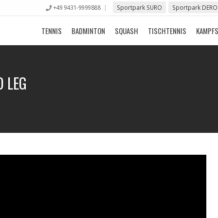
+49 9431-9999888
Sportpark SURO
Sportpark DERO
TENNIS
BADMINTON
SQUASH
TISCHTENNIS
KAMPF
D LEG