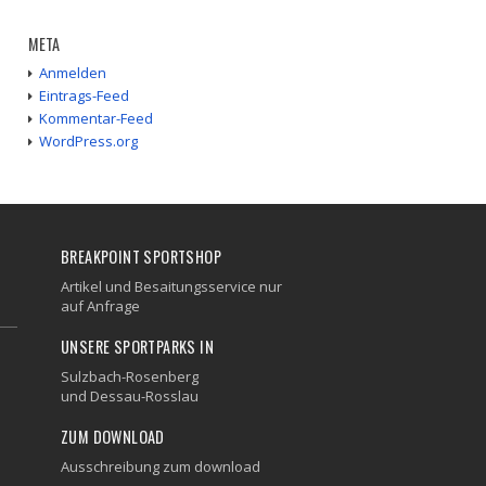
META
Anmelden
Eintrags-Feed
Kommentar-Feed
WordPress.org
BREAKPOINT SPORTSHOP
Artikel und Besaitungsservice nur
auf Anfrage
UNSERE SPORTPARKS IN
Sulzbach-Rosenberg
und
Dessau-Rosslau
ZUM DOWNLOAD
Ausschreibung zum download