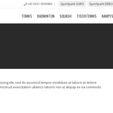
+49 9431-9999888
Sportpark SURO
Sportpark DERO
TENNIS
BADMINTON
SQUASH
TISCHTENNIS
KAMPF
icing elit, sed do eiusmod tempor incididunt ut labore et dolore
nostrud exercitation ullamco laboris nisi ut aliquip ex ea commodo