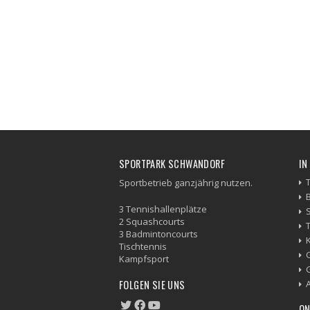
SPORTPARK SCHWANDORF
IN
Sportbetrieb ganzjährig nutzen.
3 Tennishallenplätze
2 Squashcourts
3 Badmintoncourts
Tischtennis
Kampfsport
FOLGEN SIE UNS
ON