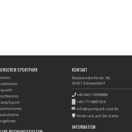
 UNSEREM SPORTPARK
KONTAKT
Tennis
Wackersdorferstr. 90,
92421 Schwandorf
Badminton
Squash
+49 9431-9999888
Tischtennis
+49 177-8881054
Kampfsport
Gastronomie
info@sportpark-sad.de
Gutscheine
Finde uns auf der Karte
Angebote
INFORMATION
LINE BUCHUNGSSYSTEM