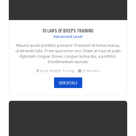
10 LAWS OF BICEPS TRAINING
Advanced Level
Mauris iaculis porttitor posuere. Praesent id metus massa,
ut blrandit odio. Proin quis tortor orci. Etiam at risus et justo
dignissim congue. Donec congue lacinia dui, a porttitor.
Dondimentum laoreet.
Body Weight, Toning
45 Minutes
VIEW DETAILS