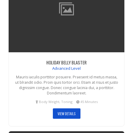
HOLIDAY BELLY BLASTER
Advanced Level
Mauris iaculis porttitor posuere. Praesent id metus massa,
ut blrandit odio. Proin quis tortor orci. Etiam at risus et justo
dignissim congue. Donec congue lacinia dui, a porttitor.
Dondimentum laoreet.
Body Weight, Toning
45 Minutes
VIEW DETAILS