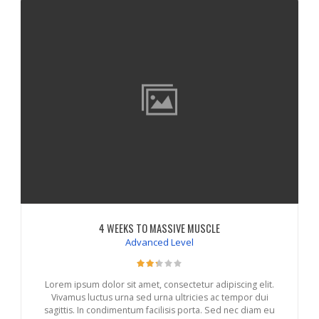
4 WEEKS TO MASSIVE MUSCLE
Advanced Level
Lorem ipsum dolor sit amet, consectetur adipiscing elit.
Vivamus luctus urna sed urna ultricies ac tempor dui
sagittis. In condimentum facilisis porta. Sed nec diam eu