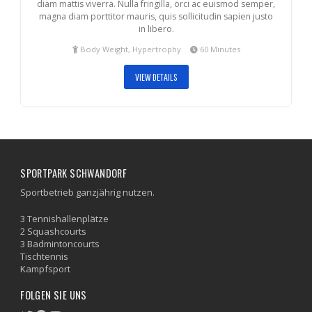
diam mattis viverra. Nulla fringilla, orci ac euismod semper,
magna diam porttitor mauris, quis sollicitudin sapien justo
in libero.
Body Weight, Hypertrophy
60 Minutes
VIEW DETAILS
SPORTPARK SCHWANDORF
Sportbetrieb ganzjährig nutzen.
3 Tennishallenplätze
2 Squashcourts
3 Badmintoncourts
Tischtennis
Kampfsport
FOLGEN SIE UNS