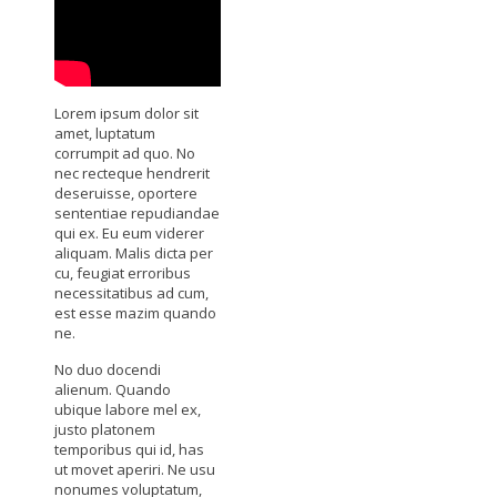
Lorem ipsum dolor sit
amet, luptatum
corrumpit ad quo. No
nec recteque hendrerit
deseruisse, oportere
sententiae repudiandae
qui ex. Eu eum viderer
aliquam. Malis dicta per
cu, feugiat erroribus
necessitatibus ad cum,
est esse mazim quando
ne.
No duo docendi
alienum. Quando
ubique labore mel ex,
justo platonem
temporibus qui id, has
ut movet aperiri. Ne usu
nonumes voluptatum,