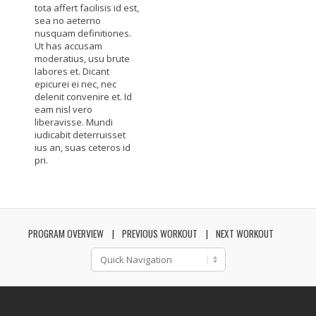
tota affert facilisis id est,
sea no aeterno
nusquam definitiones.
Ut has accusam
moderatius, usu brute
labores et. Dicant
epicurei ei nec, nec
delenit convenire et. Id
eam nisl vero
liberavisse. Mundi
iudicabit deterruisset
ius an, suas ceteros id
pri.
PROGRAM OVERVIEW
PREVIOUS WORKOUT
NEXT WORKOUT