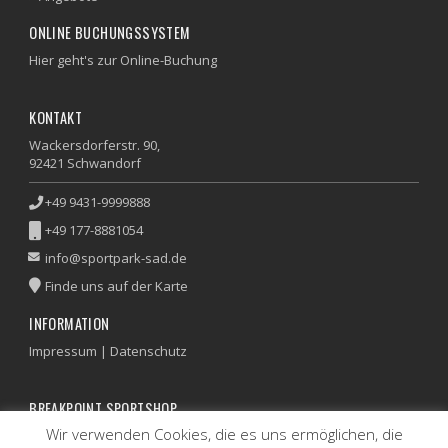
ONLINE BUCHUNGSSYSTEM
Hier geht's zur Online-Buchung
KONTAKT
Wackersdorferstr. 90,
92421 Schwandorf
+49 9431-9999888
+49 177-8881054
info@sportpark-sad.de
Finde uns auf der Karte
INFORMATION
Impressum
|
Datenschutz
BREAKPOINT SPORTSHOP
Wir verwenden Cookies, die es uns ermöglichen, die
Artikel und Besaitungsservice nur auf Anfrage