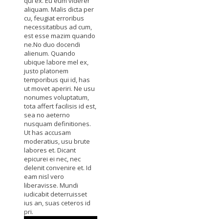
qui ex. Eu eum viderer
aliquam. Malis dicta per
cu, feugiat erroribus
necessitatibus ad cum,
est esse mazim quando
ne.No duo docendi
alienum. Quando
ubique labore mel ex,
justo platonem
temporibus qui id, has
ut movet aperiri. Ne usu
nonumes voluptatum,
tota affert facilisis id est,
sea no aeterno
nusquam definitiones.
Ut has accusam
moderatius, usu brute
labores et. Dicant
epicurei ei nec, nec
delenit convenire et. Id
eam nisl vero
liberavisse. Mundi
iudicabit deterruisset
ius an, suas ceteros id
pri.