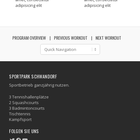
adipisicing elit
adipisicing elit
PROGRAM OVERVIEW
PREVIOUS WORKOUT
NEXT WORKOUT
SPORTPARK SCHWANDORF
Sportbetrieb ganzjährig nutzen.
3 Tennishallenplätze
2 Squashcourts
3 Badmintoncourts
Tischtennis
Kampfsport
FOLGEN SIE UNS