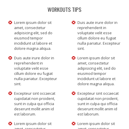
WORKOUTS TIPS
Lorem ipsum dolor sit
Duis aute irure dolor in
amet, consectetur
reprehenderit in
adipisicing elit, sed do
voluptate velit esse
eiusmod tempor
cillum dolore eu fugiat
incididunt ut labore et
nulla pariatur. Excepteur
dolore magna aliqua.
sint.
Duis aute irure dolor in
Lorem ipsum dolor sit
reprehenderit in
amet, consectetur
voluptate velit esse
adipisicing elit, sed do
cillum dolore eu fugiat
eiusmod tempor
nulla pariatur. Excepteur
incididunt ut labore et
sint.
dolore magna aliqua.
Excepteur sint occaecat
Excepteur sint occaecat
cupidatat non proident,
cupidatat non proident,
sunt in culpa qui officia
sunt in culpa qui officia
deserunt mollit anim id
deserunt mollit anim id
est laborum.
est laborum.
Lorem ipsum dolor sit
Lorem ipsum dolor sit
amet, consectetur
amet, consectetur