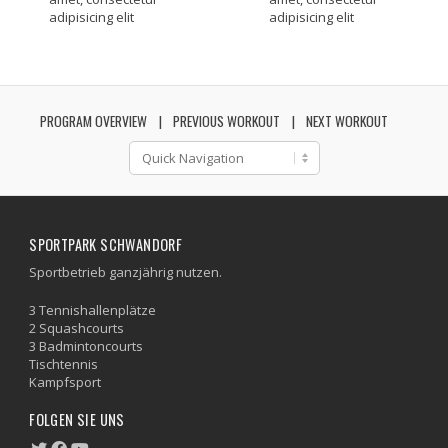
adipisicing elit
adipisicing elit
PROGRAM OVERVIEW
PREVIOUS WORKOUT
NEXT WORKOUT
SPORTPARK SCHWANDORF
Sportbetrieb ganzjährig nutzen.
3 Tennishallenplätze
2 Squashcourts
3 Badmintoncourts
Tischtennis
Kampfsport
FOLGEN SIE UNS