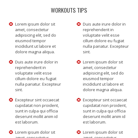
WORKOUTS TIPS
Lorem ipsum dolor sit
Duis aute irure dolor in
amet, consectetur
reprehenderit in
adipisicing elit, sed do
voluptate velit esse
eiusmod tempor
cillum dolore eu fugiat
incididunt ut labore et
nulla pariatur. Excepteur
dolore magna aliqua.
sint.
Duis aute irure dolor in
Lorem ipsum dolor sit
reprehenderit in
amet, consectetur
voluptate velit esse
adipisicing elit, sed do
cillum dolore eu fugiat
eiusmod tempor
nulla pariatur. Excepteur
incididunt ut labore et
sint.
dolore magna aliqua.
Excepteur sint occaecat
Excepteur sint occaecat
cupidatat non proident,
cupidatat non proident,
sunt in culpa qui officia
sunt in culpa qui officia
deserunt mollit anim id
deserunt mollit anim id
est laborum.
est laborum.
Lorem ipsum dolor sit
Lorem ipsum dolor sit
amet, consectetur
amet, consectetur