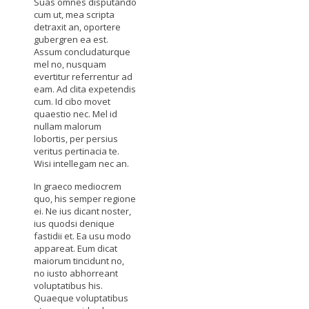
Suas omnes disputando
cum ut, mea scripta
detraxit an, oportere
gubergren ea est.
Assum concludaturque
mel no, nusquam
evertitur referrentur ad
eam. Ad clita expetendis
cum. Id cibo movet
quaestio nec. Mel id
nullam malorum
lobortis, per persius
veritus pertinacia te.
Wisi intellegam nec an.
In graeco mediocrem
quo, his semper regione
ei. Ne ius dicant noster,
ius quodsi denique
fastidii et. Ea usu modo
appareat. Eum dicat
maiorum tincidunt no,
no iusto abhorreant
voluptatibus his.
Quaeque voluptatibus