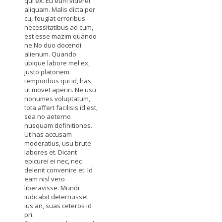
qui ex. Eu eum viderer
aliquam. Malis dicta per
cu, feugiat erroribus
necessitatibus ad cum,
est esse mazim quando
ne.No duo docendi
alienum. Quando
ubique labore mel ex,
justo platonem
temporibus qui id, has
ut movet aperiri. Ne usu
nonumes voluptatum,
tota affert facilisis id est,
sea no aeterno
nusquam definitiones.
Ut has accusam
moderatius, usu brute
labores et. Dicant
epicurei ei nec, nec
delenit convenire et. Id
eam nisl vero
liberavisse. Mundi
iudicabit deterruisset
ius an, suas ceteros id
pri.