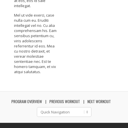
at eos, eos id sale
intellegat.
Mel ut vide exerci, case
nulla cum eu. Eruditi
intellegat vel no. Cu alia
comprehensam his. Eam
sensibus petentium cu,
viris adolescens
referrentur id eos. Mea
cu nostro detraxit, et
verear molestiae
sententiae nec. Est te
homero tamquam, et vix
atqui salutatus.
PROGRAM OVERVIEW
PREVIOUS WORKOUT
NEXT WORKOUT