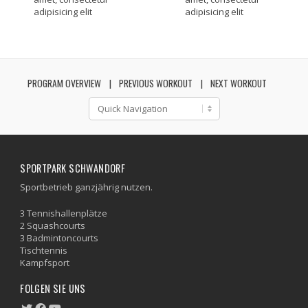
adipisicing elit
adipisicing elit
PROGRAM OVERVIEW
PREVIOUS WORKOUT
NEXT WORKOUT
SPORTPARK SCHWANDORF
Sportbetrieb ganzjährig nutzen.
3 Tennishallenplätze
2 Squashcourts
3 Badmintoncourts
Tischtennis
Kampfsport
FOLGEN SIE UNS