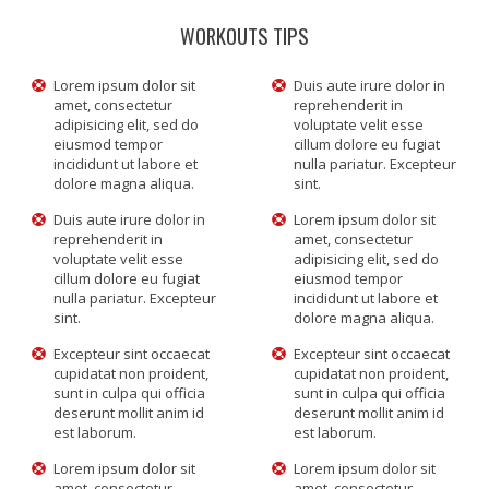
WORKOUTS TIPS
Lorem ipsum dolor sit
Duis aute irure dolor in
amet, consectetur
reprehenderit in
adipisicing elit, sed do
voluptate velit esse
eiusmod tempor
cillum dolore eu fugiat
incididunt ut labore et
nulla pariatur. Excepteur
dolore magna aliqua.
sint.
Duis aute irure dolor in
Lorem ipsum dolor sit
reprehenderit in
amet, consectetur
voluptate velit esse
adipisicing elit, sed do
cillum dolore eu fugiat
eiusmod tempor
nulla pariatur. Excepteur
incididunt ut labore et
sint.
dolore magna aliqua.
Excepteur sint occaecat
Excepteur sint occaecat
cupidatat non proident,
cupidatat non proident,
sunt in culpa qui officia
sunt in culpa qui officia
deserunt mollit anim id
deserunt mollit anim id
est laborum.
est laborum.
Lorem ipsum dolor sit
Lorem ipsum dolor sit
amet, consectetur
amet, consectetur