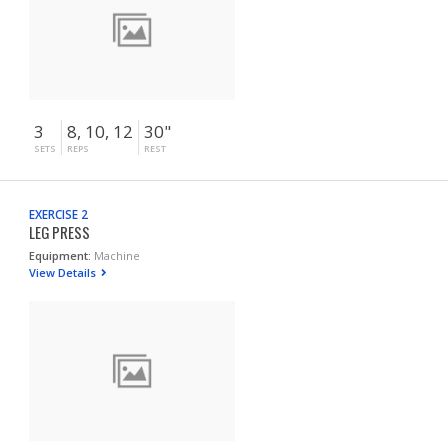
3
8, 10, 12
30"
SETS
REPS
REST
EXERCISE 2
LEG PRESS
Equipment:
Machine
View Details