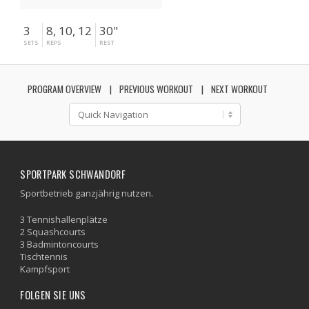
3
8, 10, 12
30"
SETS
REPS
REST
PROGRAM OVERVIEW
PREVIOUS WORKOUT
NEXT WORKOUT
SPORTPARK SCHWANDORF
Sportbetrieb ganzjährig nutzen.
3 Tennishallenplätze
2 Squashcourts
3 Badmintoncourts
Tischtennis
Kampfsport
FOLGEN SIE UNS