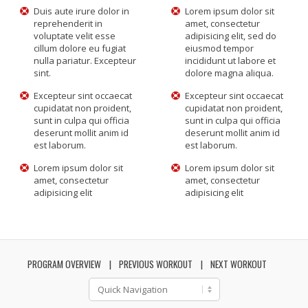
Duis aute irure dolor in
Lorem ipsum dolor sit
reprehenderit in
amet, consectetur
voluptate velit esse
adipisicing elit, sed do
cillum dolore eu fugiat
eiusmod tempor
nulla pariatur. Excepteur
incididunt ut labore et
sint.
dolore magna aliqua.
Excepteur sint occaecat
Excepteur sint occaecat
cupidatat non proident,
cupidatat non proident,
sunt in culpa qui officia
sunt in culpa qui officia
deserunt mollit anim id
deserunt mollit anim id
est laborum.
est laborum.
Lorem ipsum dolor sit
Lorem ipsum dolor sit
amet, consectetur
amet, consectetur
adipisicing elit
adipisicing elit
PROGRAM OVERVIEW
PREVIOUS WORKOUT
NEXT WORKOUT