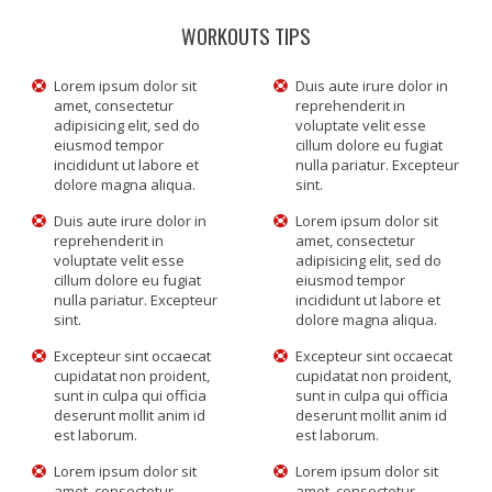
WORKOUTS TIPS
Lorem ipsum dolor sit
Duis aute irure dolor in
amet, consectetur
reprehenderit in
adipisicing elit, sed do
voluptate velit esse
eiusmod tempor
cillum dolore eu fugiat
incididunt ut labore et
nulla pariatur. Excepteur
dolore magna aliqua.
sint.
Duis aute irure dolor in
Lorem ipsum dolor sit
reprehenderit in
amet, consectetur
voluptate velit esse
adipisicing elit, sed do
cillum dolore eu fugiat
eiusmod tempor
nulla pariatur. Excepteur
incididunt ut labore et
sint.
dolore magna aliqua.
Excepteur sint occaecat
Excepteur sint occaecat
cupidatat non proident,
cupidatat non proident,
sunt in culpa qui officia
sunt in culpa qui officia
deserunt mollit anim id
deserunt mollit anim id
est laborum.
est laborum.
Lorem ipsum dolor sit
Lorem ipsum dolor sit
amet, consectetur
amet, consectetur