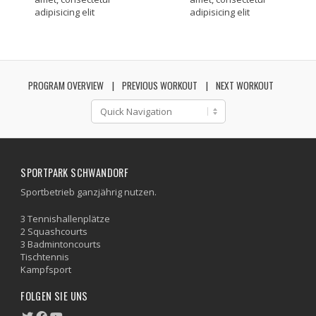
adipisicing elit
adipisicing elit
PROGRAM OVERVIEW
PREVIOUS WORKOUT
NEXT WORKOUT
SPORTPARK SCHWANDORF
Sportbetrieb ganzjährig nutzen.
3 Tennishallenplätze
2 Squashcourts
3 Badmintoncourts
Tischtennis
Kampfsport
FOLGEN SIE UNS