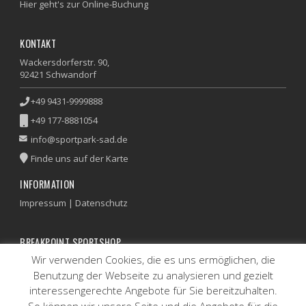
Hier geht's zur Online-Buchung
KONTAKT
Wackersdorferstr. 90,
92421 Schwandorf
+49 9431-9999888
+49 177-8881054
info@sportpark-sad.de
Finde uns auf der Karte
INFORMATION
Impressum
|
Datenschutz
BREAKPOINT SPORTSHOP
Wir verwenden Cookies, die es uns ermöglichen, die
Artikel und Besaitungsservice nur auf Anfrage
Benutzung der Webseite zu analysieren und gezielt
UNSERE SPORTPARKS IN
interessengerechte Angebote für Sie bereitzuhalten.
So können wir unsere Seite und die Angebote für die
Sulzbach-Rosenberg