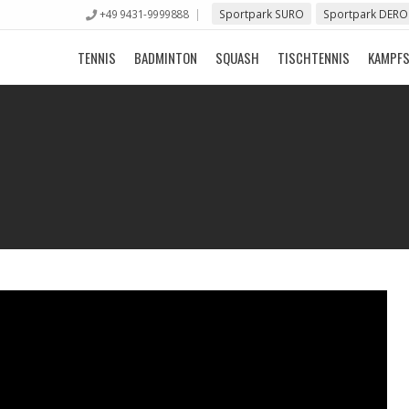
+49 9431-9999888
Sportpark SURO
Sportpark DERO
TENNIS
BADMINTON
SQUASH
TISCHTENNIS
KAMPF