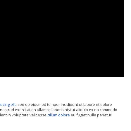
sicing elit
, sed do eiusmod tempor incididunt ut labore et dolore
nostrud exercitation ullamco laboris nisi ut aliquip ex ea commodo
rit in voluptate velit esse
cillum dolore
eu fugiat nulla pariatur.