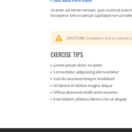
Duis aute irure dolor
Ut enim ad minim veniam, quis nostrud exerci
Excepteur sint occaecat cupidatat non proident
CAUTION:
Excepteur sint occaecat cu
EXERCISE TIPS
Lorem ipsum dolor sit amet
Consectetur adipisicing elit nsectetur
Sed do eiusmod tempor incididunt
Ut labore et dolore magna aliqua
Officia deserunt mollit anim eiusmor
Exercitation ullamco laboris nisi ut aliquip