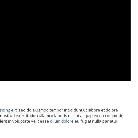
sicing elit
, sed do eiusmod tempor incididunt ut labore et dolore
nostrud exercitation ullamco laboris nisi ut aliquip ex ea commodo
rit in voluptate velit esse
cillum dolore
eu fugiat nulla pariatur.