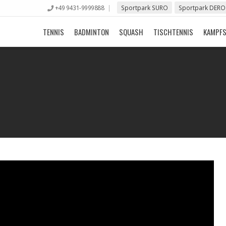
+49 9431-9999888
Sportpark SURO
Sportpark DERO
TENNIS
BADMINTON
SQUASH
TISCHTENNIS
KAMPF