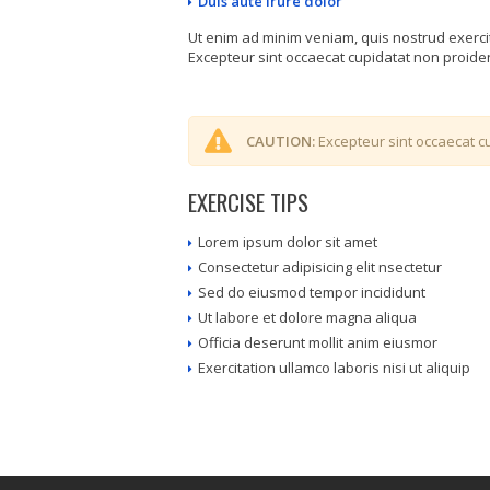
Duis aute irure dolor
Ut enim ad minim veniam, quis nostrud exerci
Excepteur sint occaecat cupidatat non proident
CAUTION:
Excepteur sint occaecat cu
EXERCISE TIPS
Lorem ipsum dolor sit amet
Consectetur adipisicing elit nsectetur
Sed do eiusmod tempor incididunt
Ut labore et dolore magna aliqua
Officia deserunt mollit anim eiusmor
Exercitation ullamco laboris nisi ut aliquip