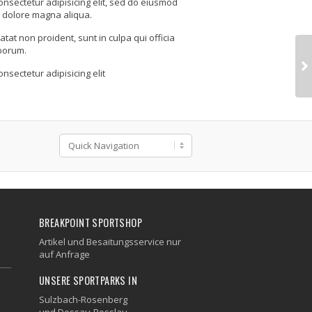
onsectetur adipisicing elit, sed do eiusmod
t dolore magna aliqua.
tat non proident, sunt in culpa qui officia
aborum.
nsectetur adipisicing elit
BREAKPOINT SPORTSHOP
Artikel und Besaitungsservice nur
auf Anfrage
UNSERE SPORTPARKS IN
Sulzbach-Rosenberg