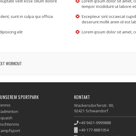
oluptate velit esse cillum dolore
Lorem ipsum dolor sit amet, c
tempor incididunt ut labore e
ent, sunt in culpa qui officia
Excepteur sint occaecat cupida
deserunt mollit anim id est l
pisicing elit
Lorem ipsum dolor sit amet, co
EXT WORKOUT
 UNSEREM SPORTPARK
KONTAKT
Tennis
Wackersdorferstr. 90,
92421 Schwandorf
Badminton
Squash
+49 9431-9999888
Tischtennis
+49 177-8881054
Kampfsport